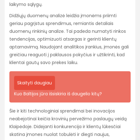
laikymo sąlygų.
Didžiųjų duomenų analizė leidžia įmonėms priimti
geriau pagrįstus sprendimus, remiantis detaliais
duomenų rinkinių analize. Tai padeda numatyti rinkos
tendencijas, optimizuoti atsargas ir gerinti klientų
aptarnavimą. Naudojant analitikos įrankius, įmonės gali
greičiau reaguoti į paklausos pokyčius ir užtikrinti, kad
klientai gautų savo prekes laiku.
Skaityti daugiau
Kuo Baltijos jūra išsiskiria iš daugelio kitų?
Šie ir kiti technologiniai sprendimai bei inovacijos
neabejotinai keičia krovinių pervežimo paslaugų veidą
Klaipėdoje. Didėjanti konkurencija ir klientų lūkesčiai
skatina įmones nuolat tobulėti ir diegti naujus,