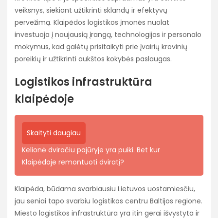
veiksnys, siekiant užtikrinti sklandų ir efektyvų
pervežimą. Klaipėdos logistikos įmonės nuolat
investuoja į naujausią įrangą, technologijas ir personalo
mokymus, kad galėtų prisitaikyti prie įvairių krovinių
poreikių ir užtikrinti aukštos kokybės paslaugas.
Logistikos infrastruktūra
klaipėdoje
Skaityti daugiau
Kelionė dviračiu pajūryje yra puiki. Bet kur
Klaipėdoje remontuoti dviratį?
Klaipėda, būdama svarbiausiu Lietuvos uostamiesčiu,
jau seniai tapo svarbiu logistikos centru Baltijos regione.
Miesto logistikos infrastruktūra yra itin gerai išvystyta ir