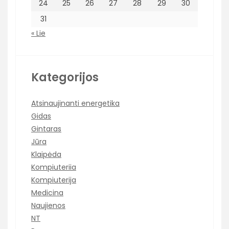
24
25
26
27
28
29
30
31
« Lie
Kategorijos
Atsinaujinanti energetika
Gidas
Gintaras
Jūra
Klaipėda
Kompiuteriia
Kompiuterija
Medicina
Naujienos
NT