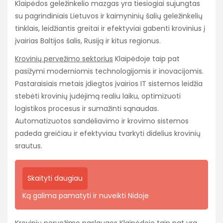
Klaipėdos geležinkelio mazgas yra tiesiogiai sujungtas
su pagrindiniais Lietuvos ir kaimyninių šalių geležinkelių
tinklais, leidžiantis greitai ir efektyviai gabenti krovinius į
įvairias Baltijos šalis, Rusiją ir kitus regionus.
Krovinių pervežimo sektorius
Klaipėdoje taip pat
pasižymi moderniomis technologijomis ir inovacijomis.
Pastaraisiais metais įdiegtos įvairios IT sistemos leidžia
stebėti krovinių judėjimą realiu laiku, optimizuoti
logistikos procesus ir sumažinti sąnaudas.
Automatizuotos sandėliavimo ir krovimo sistemos
padeda greičiau ir efektyviau tvarkyti didelius krovinių
srautus.
Skaityti daugiau
Ką galima pamatyti ir nuveikti Nidoje