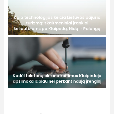
Kaip technologijos keičia Lietuvos pajūrio
turizmą: skaitmeniniai įrankiai
keliautojams po Klaipėdą, Nidą ir Palangą
Kodėl telefonų ekrano keitimas Klaipėdoje
apsimoka labiau nei perkant naują įrenginį