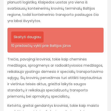
planuoti logistiką. Klaipėdos uostas yra viena iš
svarbiausių konteinerinių krovinių terminalų Baltijos
regione, todėl konteinerinio transporto paslaugos čia
yra labai išvystytos.
Skaityti daugiau
10 priežasčių vykti prie Baltijos jūros
Trečia, pavojingi kroviniai, tokie kaip cheminės
medžiagos, sprogmenys ar radioaktyviosios medžiagos,
reikalauja ypatingo dėmesio ir specialių transportavimo
sąlygų. Šių krovinių pervežimas turi atitikti tarptautinius
ir vietinius teisės aktus, griežtai laikytis saugos
standartų ir reikalauja specializuotų transporto
priemonių bei apmokytų specialistų.
Ketvirta, greitai gendantys kroviniai, tokie kaip maisto