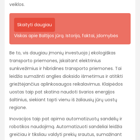
veiklos.
Skaityti daugiau
Viskas apie Baltijos jūrą. Istorija, faktai, įdomybės
Be to, vis daugiau įmonių investuoja į ekologiškas
transporto priemones, įskaitant elektrinius
sunkvežimius ir hibridines transporto priemones. Tai
leidžia sumažinti anglies dioksido išmetimus ir atitikti
griežtėjančius aplinkosaugos reikalavimus. Klaipėdos
uostas taip pat skatina naudoti švarios energijos
šaltinius, siekiant tapti vienu iš žaliausių jūrų uostų
regione.
Inovacijos taip pat apima automatizuotų sandėlių ir
robotikos naudojimą. Automatizuoti sandėliai leidžia
greičiau ir tiksliau valdyti prekių srautus, sumažinant