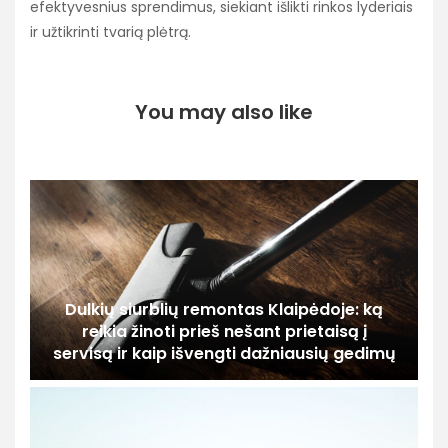
efektyvesnius sprendimus, siekiant išlikti rinkos lyderiais
ir užtikrinti tvarią plėtrą.
You may also like
Dulkių siurblių remontas Klaipėdoje: ką
reikia žinoti prieš nešant prietaisą į
servisą ir kaip išvengti dažniausių gedimų