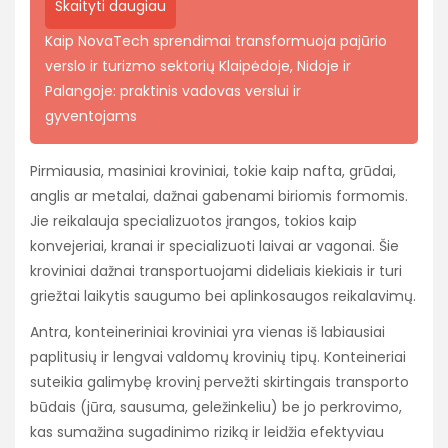
Skaityti daugiau
Kaip NovaTech sprendimai transformuoja pajūrio
verslo ir turizmo sektorių Klaipėdoje, Nidoje ir
Palangoje: praktinis vadovas verslui ir
gyventojams
Pirmiausia, masiniai kroviniai, tokie kaip nafta, grūdai,
anglis ar metalai, dažnai gabenami biriomis formomis.
Jie reikalauja specializuotos įrangos, tokios kaip
konvejeriai, kranai ir specializuoti laivai ar vagonai. Šie
kroviniai dažnai transportuojami dideliais kiekiais ir turi
griežtai laikytis saugumo bei aplinkosaugos reikalavimų.
Antra, konteineriniai kroviniai yra vienas iš labiausiai
paplitusių ir lengvai valdomų krovinių tipų. Konteineriai
suteikia galimybę krovinį pervežti skirtingais transporto
būdais (jūra, sausuma, geležinkeliu) be jo perkrovimo,
kas sumažina sugadinimo riziką ir leidžia efektyviau