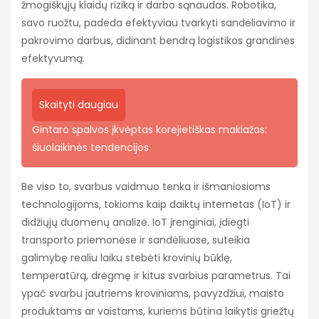
žmogiškųjų klaidų riziką ir darbo sąnaudas. Robotika,
savo ruožtu, padeda efektyviau tvarkyti sandėliavimo ir
pakrovimo darbus, didinant bendrą logistikos grandinės
efektyvumą.
Skaityti daugiau
Gintaro spalvos įkvėptas korejietiškas makiažas:
šiuolaikinės tendencijos
Be viso to, svarbus vaidmuo tenka ir išmaniosioms
technologijoms, tokioms kaip daiktų internetas (IoT) ir
didžiųjų duomenų analizė. IoT įrenginiai, įdiegti
transporto priemonėse ir sandėliuose, suteikia
galimybę realiu laiku stebėti krovinių būklę,
temperatūrą, drėgmę ir kitus svarbius parametrus. Tai
ypač svarbu jautriems kroviniams, pavyzdžiui, maisto
produktams ar vaistams, kuriems būtina laikytis griežtų