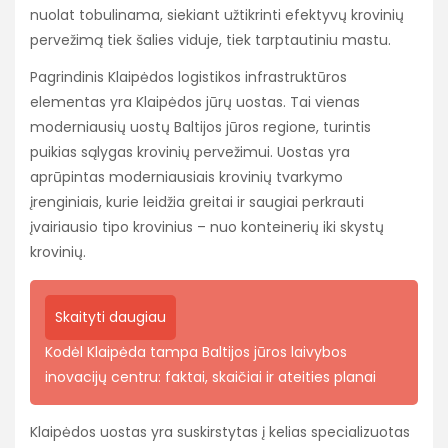
nuolat tobulinama, siekiant užtikrinti efektyvų krovinių
pervežimą tiek šalies viduje, tiek tarptautiniu mastu.
Pagrindinis Klaipėdos logistikos infrastruktūros
elementas yra Klaipėdos jūrų uostas. Tai vienas
moderniausių uostų Baltijos jūros regione, turintis
puikias sąlygas krovinių pervežimui. Uostas yra
aprūpintas moderniausiais krovinių tvarkymo
įrenginiais, kurie leidžia greitai ir saugiai perkrauti
įvairiausio tipo krovinius – nuo konteinerių iki skystų
krovinių.
Skaityti daugiau
Kodėl Klaipėda tampa Baltijos jūros laivybos
inovacijų centru: faktai, skaičiai ir ateities planai
Klaipėdos uostas yra suskirstytas į kelias specializuotas