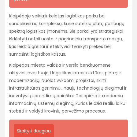
Klaipėdoje veikia ir keletas logistikos parkų bei
sandėliavimo kompleksų, kurie suteikia platų paslaugų
spektrą logistikos įmonėms. Šie parkai yra strategiškai
išdėstyti netoli uosto ir pagrindinių transporto mazgų,
kas leidžia greitai ir efektyviai tvarkyti prekes bei
sumažinti logistikos kaštus.
Klaipėdos miesto valdžia ir verslo bendruomenė
aktyviai investuoja į logistikos infrastruktūros plėtrą ir
modernizaciją. Nuolat vykdomi projektai, skirti
infrastruktūros gerinimui, naujų technologijų diegimui ir
inovatyvių sprendimų paieškai. Tai apima ir modernių
informacinių sistemų diegimą, kurios leidžia realiu laiku
stebėti ir valdyti krovinių pervežimo procesus.
Skaityti daugiau