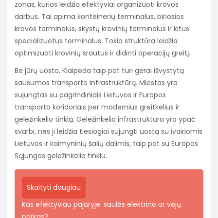
zonas, kurios leidžia efektyviai organizuoti krovos
darbus. Tai apima konteinerių terminalus, biriosios
krovos terminalus, skystų krovinių terminalus ir kitus
specializuotus terminalus. Tokia struktūra leidžia
optimizuoti krovinių srautus ir didinti operacijų greitį.
Be jūrų uosto, Klaipėda taip pat turi gerai išvystytą
sausumos transporto infrastruktūrą. Miestas yra
sujungtas su pagrindiniais Lietuvos ir Europos
transporto koridoriais per modernius greitkelius ir
geležinkelio tinklą. Geležinkelio infrastruktūra yra ypač
svarbi, nes ji leidžia tiesiogiai sujungti uostą su įvairiomis
Lietuvos ir kaimyninių šalių dalimis, taip pat su Europos
Sąjungos geležinkelio tinklu.
Skaityti daugiau
Kas efektyviau pajūryje: saulės elektrinė ar vėjų
parkas?