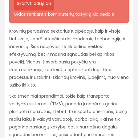
Skaityti daugiau
Gidas renkantis kompiuterių taisyklą Klaipėdoje
Krovinių pervežimo sektorius Klaipėdoje, kaip ir visoje
Lietuvoje, sparčiai keičiasi dėl modernių technologijų ir
inovacijų. Šios naujovės ne tik didina veiklos
efektyvumą, bet ir mažina sąnaudas bei aplinkos
poveikį. Vienas iš svarbiausių pokyčių yra
skaitmenizacija, kuri leidžia optimizuoti logistikos
procesus ir užtikrinti sklandų krovinių judėjimą nuo vieno
taško iki kito.
Skaitmeniniai sprendimai, tokie kaip transporto
valdymo sistemos (TMS), padeda įmonėms geriau
planuoti maršrutus, stebėti transporto priemonių būklę
realiu laiku ir valdyti vairuotojų darbo laiką. Tai ne tik
pagerina paslaugų kokybę, bet ir sumažina degalų
sąnaudas bei emisijas, prisidedant prie tvaresnės