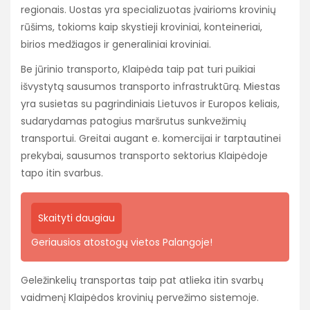
regionais. Uostas yra specializuotas įvairioms krovinių
rūšims, tokioms kaip skystieji kroviniai, konteineriai,
birios medžiagos ir generaliniai kroviniai.
Be jūrinio transporto, Klaipėda taip pat turi puikiai
išvystytą sausumos transporto infrastruktūrą. Miestas
yra susietas su pagrindiniais Lietuvos ir Europos keliais,
sudarydamas patogius maršrutus sunkvežimių
transportui. Greitai augant e. komercijai ir tarptautinei
prekybai, sausumos transporto sektorius Klaipėdoje
tapo itin svarbus.
Skaityti daugiau
Geriausios atostogų vietos Palangoje!
Geležinkelių transportas taip pat atlieka itin svarbų
vaidmenį Klaipėdos krovinių pervežimo sistemoje.