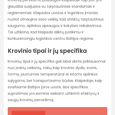
Krovinių pervežimo paslaugos Klaipėdoje taip pat yra
glaudžiai susijusios su tarptautiniais standartais ir
reglamentais. Klaipėdos uostas ir logistikos įmonės
nuolat atnaujina savo veiklą, kad atitiktų tarptautinius
saugumo, aplinkos apsaugos ir kokybės reikalavimus.
Tai užtikrina, kad Klaipėda išliktų patikimu ir
konkurencingiu logistikos centru Baltijos regione.
Krovinio tipai ir jų specifika
Krovinių tipai ir jų specifika gali labai skirtis priklausomai
nuo įvairių veiksnių, tokių kaip krovinio dydis, svoris,
forma, jautrumas temperatūrai ar kitoms aplinkos
sąlygoms, bei transportavimo būdas. Klaipėdoje, kaip
svarbiame Baltijos jūros uoste, šios specifikos
supratimas yra esminis siekiant užtikrinti efektyvų ir
saugų krovinių pervežimą.