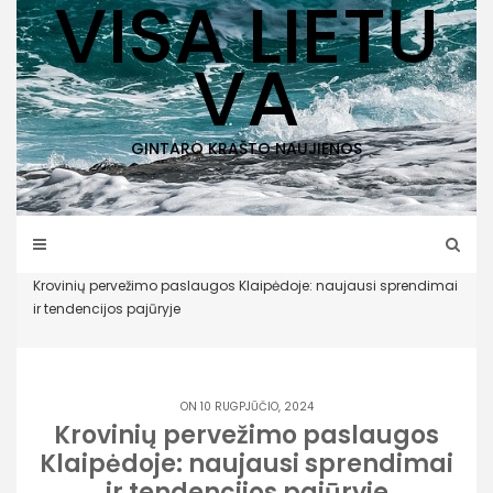
VISA LIETU
VA
GINTARO KRAŠTO NAUJIENOS
Home
Klaipėda
,
Naujienos
Krovinių pervežimo paslaugos Klaipėdoje: naujausi sprendimai
ir tendencijos pajūryje
ON 10 RUGPJŪČIO, 2024
Krovinių pervežimo paslaugos
Klaipėdoje: naujausi sprendimai
ir tendencijos pajūryje