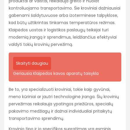
produktai ar vaistai, reikalauja greito ir nuolat
kontroliuojamo transportavimo. Šie kroviniai dažniausiai
gabenami šaldytuvuose arba izoterminėse talpyklose,
kad būtų užtikrintas tinkamas temperatūros režimas.
Klaipėdos uostas ir logistikos paslaugų teikėjai turi
modernią įrangą ir sprendimus, leidžiančius efektyviai
valdyti tokių krovinių pervežimą.
Skaityti daugiau
Geriausia Klaipėdos kavos aparatų taisykla
Be to, yra specializuoti kroviniai, tokie kaip gyvūnai,
meno kūriniai ar jautri technologinė įranga. Šių krovinių
pervežimas reikalauja ypatingos priežiūros, specialių
pakavimo medžiagų ir dažnai individualiai pritaikytų
transportavimo sprendimų.
Krovinio tipo ir jo specifikos supratimas yra esminis