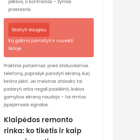
pilkšva, o kontrastas – žymiai
prastesnis.
Skaityti daugiau
Ką galima pamatyti ir nuveikti
Nidoje
Praktinis patarimas: prieš atiduodamas
telefoną, paprašyk parodyti ekraną, kurį
ketina įdėti. Jei meistras atsisako tai
padaryti arba negali paaiškinti, kokios
gamybos ekraną naudoja – tai rimtas
įspėjamasis signalas.
Klaipėdos remonto
rinka: ko tikėtis ir kaip