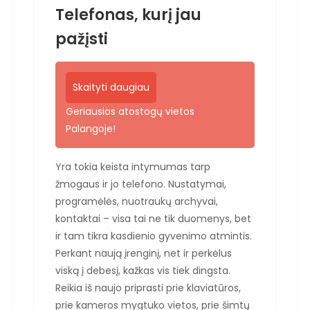
Telefonas, kurį jau
pažįsti
Skaityti daugiau
Geriausios atostogų vietos
Palangoje!
Yra tokia keista intymumas tarp
žmogaus ir jo telefono. Nustatymai,
programėlės, nuotraukų archyvai,
kontaktai – visa tai ne tik duomenys, bet
ir tam tikra kasdienio gyvenimo atmintis.
Perkant naują įrenginį, net ir perkėlus
viską į debesį, kažkas vis tiek dingsta.
Reikia iš naujo priprasti prie klaviatūros,
prie kameros mygtuko vietos, prie šimtų