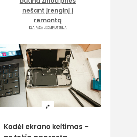
būtina žinoti prieš
nešant įrenginį į
remontą
KLAIPĖDA
.
KOMPIUTERIJA
Kodėl ekrano keitimas –