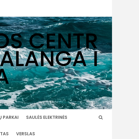
OS CENTR
PALANGA I
A
Ų PARKAI
SAULĖS ELEKTRINĖS
TAS
VERSLAS