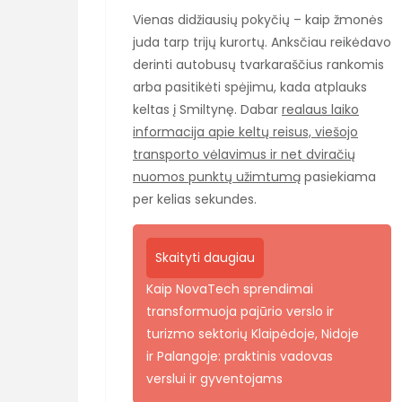
Vienas didžiausių pokyčių – kaip žmonės
juda tarp trijų kurortų. Anksčiau reikėdavo
derinti autobusų tvarkaraščius rankomis
arba pasitikėti spėjimu, kada atplauks
keltas į Smiltynę. Dabar
realaus laiko
informacija apie keltų reisus, viešojo
transporto vėlavimus ir net dviračių
nuomos punktų užimtumą
pasiekiama
per kelias sekundes.
Skaityti daugiau
Kaip NovaTech sprendimai
transformuoja pajūrio verslo ir
turizmo sektorių Klaipėdoje, Nidoje
ir Palangoje: praktinis vadovas
verslui ir gyventojams