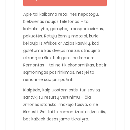
Apie tai kalbama retai, nes nepatogu.
Kiekvienas naujas telefonas – tai
kalnakasyba, gamyba, transportavimas,
pakuotės. Retųjų žemių metalai, kurie
keliauja iš Afrikos ar Azijos kasyklų, kad
galėtume kas dvejus metus atnaujinti
ekraną su šiek tiek geresne kamera.
Remontas – tai ne tik ekonomiškas, bet ir
sąmoningas pasirinkimas, net jei to
nenorime sau prisipažinti.
Klaipėda, kaip uostamiestis, turi savitą
santykį su resursų vertinimu – čia
žmonės istoriškai mokėjo taisyti, o ne
išmesti. Gal tai tik romantizuotas įvaizdis,
bet kažkiek tiesos jame tikrai yra.