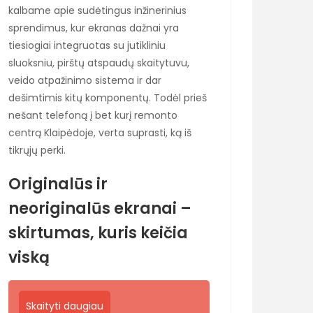
kalbame apie sudėtingus inžinerinius
sprendimus, kur ekranas dažnai yra
tiesiogiai integruotas su jutikliniu
sluoksniu, pirštų atspaudų skaitytuvu,
veido atpažinimo sistema ir dar
dešimtimis kitų komponentų. Todėl prieš
nešant telefoną į bet kurį remonto
centrą Klaipėdoje, verta suprasti, ką iš
tikrųjų perki.
Originalūs ir
neoriginalūs ekranai –
skirtumas, kuris keičia
viską
Skaityti daugiau