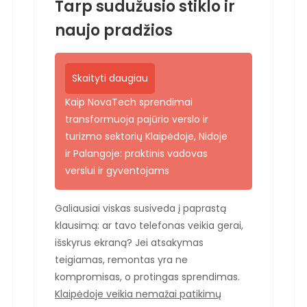
Tarp sudužusio stiklo ir
naujo pradžios
Skaityti daugiau
Kaip NovaTech sprendimai
transformuoja pajūrio verslo ir
turizmo sektorių Klaipėdoje, Nidoje
ir Palangoje: praktinis vadovas
verslui ir gyventojams
Galiausiai viskas susiveda į paprastą
klausimą: ar tavo telefonas veikia gerai,
išskyrus ekraną? Jei atsakymas
teigiamas, remontas yra ne
kompromisas, o protingas sprendimas.
Klaipėdoje veikia nemažai patikimų