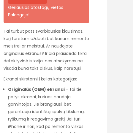
Geriausios atostogų vietos
Palangoje!
Tai turbūt pats svarbiausias klausimas,
kurį turėtum užduoti bet kuriam remonto
meistrei ar meistrui. Ar naudojate
originalius ekranus? Ir čia prasideda tikra
detektyvinė istorija, nes atsakymas ne
visada būna toks aiškus, kaip norėtųsi.
Ekranai skirstomi į kelias kategorijas:
Originalūs (OEM) ekranai
– tai tie
patys ekranai, kuriuos naudoja
gamintojas. Jie brangiausi, bet
garantuoja identišką spalvų tikslumą,
ryškumą ir reagavimo greitį. Jei turi
iPhone ir nori, kad po remonto viskas