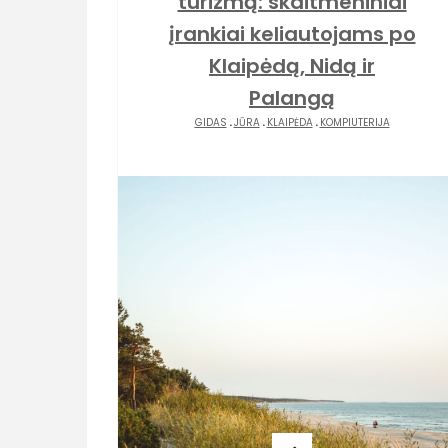
turizmą: skaitmeniniai
įrankiai keliautojams po
Klaipėdą, Nidą ir
Palangą
GIDAS
.
JŪRA
.
KLAIPĖDA
.
KOMPIUTERIJA