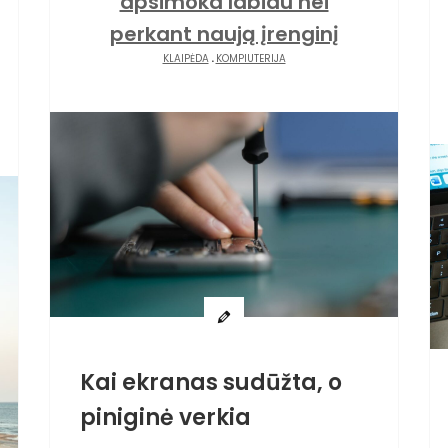
apsimoka labiau nei
perkant naują įrenginį
KLAIPĖDA
.
KOMPIUTERIJA
Kai ekranas sudūžta, o
piniginė verkia