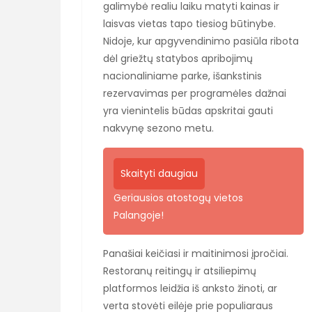
galimybė realiu laiku matyti kainas ir
laisvas vietas tapo tiesiog būtinybe.
Nidoje, kur apgyvendinimo pasiūla ribota
dėl griežtų statybos apribojimų
nacionaliniame parke, išankstinis
rezervavimas per programėles dažnai
yra vienintelis būdas apskritai gauti
nakvynę sezono metu.
Skaityti daugiau
Geriausios atostogų vietos
Palangoje!
Panašiai keičiasi ir maitinimosi įpročiai.
Restoranų reitingų ir atsiliepimų
platformos leidžia iš anksto žinoti, ar
verta stovėti eilėje prie populiaraus