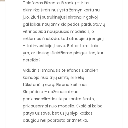
Telefonas iškrenta iš rankų – ir tą
akimirką širdis nuslysta žemyn kartu su
juo. Žiūri į sutrūkinėjusį ekraną ir galvoji:
gal laikas naujam? Klaipėdos parduotuvių
vitrinos žiba naujausiais modeliais, o
reklamos šnabžda, kad atnaujinti įrenginį
– tai investicija į save. Bet ar tikrai taip
yra, ar tiesiog išleidžiame pinigus ten, kur
nereikia?
Vidutinis išmanusis telefonas šiandien
kainuoja nuo trijų šimtų iki kelių
tūkstančių eurų. Ekrano keitimas
Klaipėdoje – dažniausiai nuo
penkiasdešimties iki pusantro šimto,
priklausomai nuo modelio. Skaičiai kalba
patys už save, bet už jų slypi kažkas
daugiau nei paprasta aritmetika.