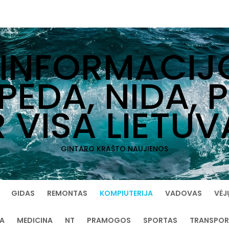
 INFORMACIJ
IPĖDA, NIDA, 
R VISA LIETUV
GINTARO KRAŠTO NAUJIENOS
GIDAS
REMONTAS
KOMPIUTERIJA
VADOVAS
VĖJ
IA
MEDICINA
NT
PRAMOGOS
SPORTAS
TRANSPOR