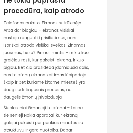
ne tokia paprasta
procedūra, kaip atrodo
Telefonas nukrito. Ekranas sutrūkinėjo.
Arba dar blogiau – ekranas visiškai
nustojo reaguoti į prisilietimus, nors
išoriškai atrodo visiškai sveikas. Žinomas
jausmas, tiesa? Pirmoji mintis – reikia kuo
greičiau rasti, kur pakeisti ekraną, ir kuo
pigiau. Bet čia prasideda įdomiausia dalis,
nes telefonų ekrano keitimas Klaipėdoje
(kaip ir bet kuriame kitame mieste) yra
daug sudėtingesnis procesas, nei
daugelis žmonių įsivaizduoja.
Šiuolaikiniai išmanieji telefonai – tai ne
tie senieji Nokia aparatai, kur ekraną
galėjai pakeisti per penkias minutes su
atsuktuvu ir gera nuotaika. Dabar