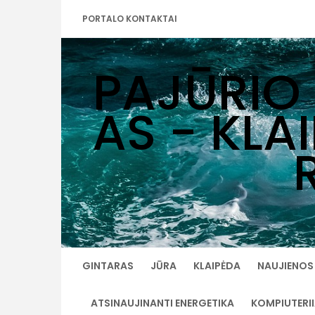
Skip
PORTALO KONTAKTAI
to
content
PAJŪRIO
AS - KLA
GINTARAS
JŪRA
KLAIPĖDA
NAUJIENOS
ATSINAUJINANTI ENERGETIKA
KOMPIUTERI