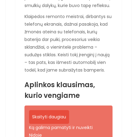
smulkių dalykų, kurie buvo tapę refleksu.
Klaipėdos remonto meistrai, dirbantys su
telefonų ekranais, dažnai pasakoja, kad
žmonės ateina su telefonais, kurių
baterija dar puiki, procesorius veikia
sklandžiai, o vienintelė problema –
sudužęs stiklas. Keisti tokį įrenginį į naują
– tas pats, kas išmesti automobilį vien
todėl, kad jame subraižytas bamperis.
Aplinkos klausimas,
kurio vengiame
Skaityti daugiau
Ką galima pamatyti ir nuveikti
Nidoje