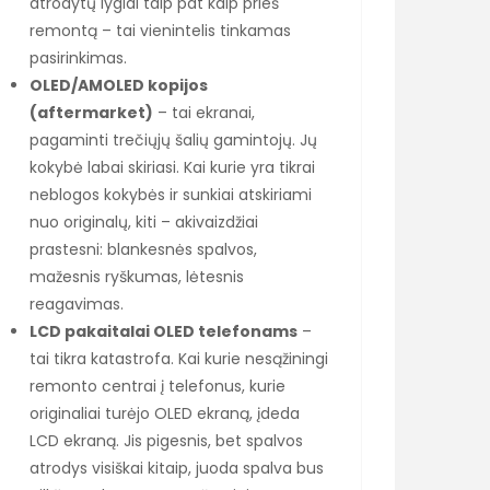
atrodytų lygiai taip pat kaip prieš
remontą – tai vienintelis tinkamas
pasirinkimas.
OLED/AMOLED kopijos
(aftermarket)
– tai ekranai,
pagaminti trečiųjų šalių gamintojų. Jų
kokybė labai skiriasi. Kai kurie yra tikrai
neblogos kokybės ir sunkiai atskiriami
nuo originalų, kiti – akivaizdžiai
prastesni: blankesnės spalvos,
mažesnis ryškumas, lėtesnis
reagavimas.
LCD pakaitalai OLED telefonams
–
tai tikra katastrofa. Kai kurie nesąžiningi
remonto centrai į telefonus, kurie
originaliai turėjo OLED ekraną, įdeda
LCD ekraną. Jis pigesnis, bet spalvos
atrodys visiškai kitaip, juoda spalva bus