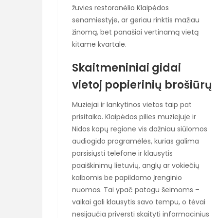
žuvies restoranėlio Klaipėdos
senamiestyje, ar geriau rinktis mažiau
žinomą, bet panašiai vertinamą vietą
kitame kvartale.
Skaitmeniniai gidai
vietoj popierinių brošiūrų
Muziejai ir lankytinos vietos taip pat
prisitaiko. Klaipėdos pilies muziejuje ir
Nidos kopų regione vis dažniau siūlomos
audiogido programėlės, kurias galima
parsisiųsti telefone ir klausytis
paaiškinimų lietuvių, anglų ar vokiečių
kalbomis be papildomo įrenginio
nuomos. Tai ypač patogu šeimoms –
vaikai gali klausytis savo tempu, o tėvai
nesijaučia priversti skaityti informacinius