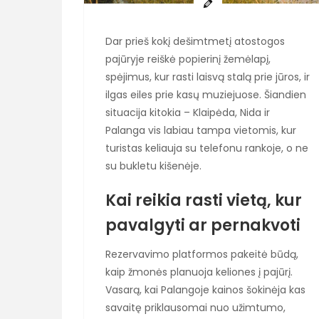
Dar prieš kokį dešimtmetį atostogos
pajūryje reiškė popierinį žemėlapį,
spėjimus, kur rasti laisvą stalą prie jūros, ir
ilgas eiles prie kasų muziejuose. Šiandien
situacija kitokia – Klaipėda, Nida ir
Palanga vis labiau tampa vietomis, kur
turistas keliauja su telefonu rankoje, o ne
su bukletu kišenėje.
Kai reikia rasti vietą, kur
pavalgyti ar pernakvoti
Rezervavimo platformos pakeitė būdą,
kaip žmonės planuoja keliones į pajūrį.
Vasarą, kai Palangoje kainos šokinėja kas
savaitę priklausomai nuo užimtumo,