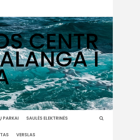
OS CENTR
PALANGA I
A
Ų PARKAI
SAULĖS ELEKTRINĖS
TAS
VERSLAS