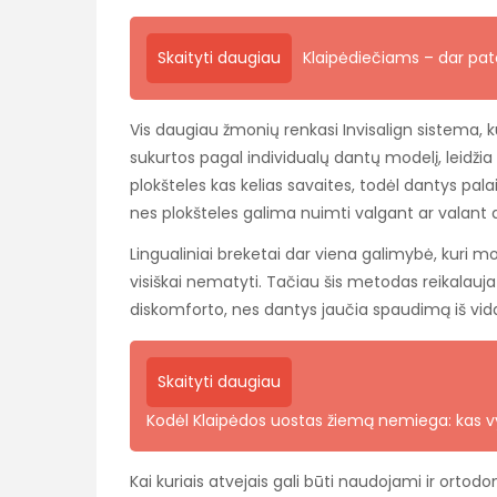
Skaityti daugiau
Klaipėdiečiams – dar pa
Vis daugiau žmonių renkasi Invisalign sistema, 
sukurtos pagal individualų dantų modelį, leidžia 
plokšteles kas kelias savaites, todėl dantys pala
nes plokšteles galima nuimti valgant ar valant 
Lingualiniai breketai dar viena galimybė, kuri m
visiškai nematyti. Tačiau šis metodas reikalauja d
diskomforto, nes dantys jaučia spaudimą iš vid
Skaityti daugiau
Kodėl Klaipėdos uostas žiemą nemiega: kas vyk
Kai kuriais atvejais gali būti naudojami ir ortodo