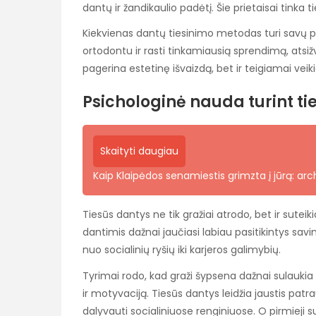
dantų ir žandikaulio padėtį. Šie prietaisai tinka
Kiekvienas dantų tiesinimo metodas turi savų p
ortodontu ir rasti tinkamiausią sprendimą, atsižv
pagerina estetinę išvaizdą, bet ir teigiamai vei
Psichologinė nauda turint ti
Skaityti daugiau
Kaip Klaipėdos senamiestis grimzta į jūrą: arch
Tiesūs dantys ne tik gražiai atrodo, bet ir sute
dantimis dažnai jaučiasi labiau pasitikintys savimi
nuo socialinių ryšių iki karjeros galimybių.
Tyrimai rodo, kad graži šypsena dažnai sulaukia t
ir motyvaciją. Tiesūs dantys leidžia jaustis patr
dalyvauti socialiniuose renginiuose. O pirmieji sus