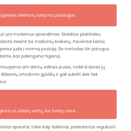
togesnės telefonų taisymo paslaugos
kuri yra modernus sprendimas. Skaidrios plokštelės,
dantis tiesinti be tradicinių breketų. Pacientai keičia
ipsniui juda į norimą poziciją. Šis metodas itin patogus,
dantis, kas palengvina higieną.
ontuojama ant dantų vidinės pusės, todėl iš išorės jų
idesnių ortodonto įgūdžių ir gali sukelti šiek tiek
aus.
sta už uždarų vartų, kai turistų nėra
ntiniai aparatai, tokie kaip šablonai, padedantys reguliuoti