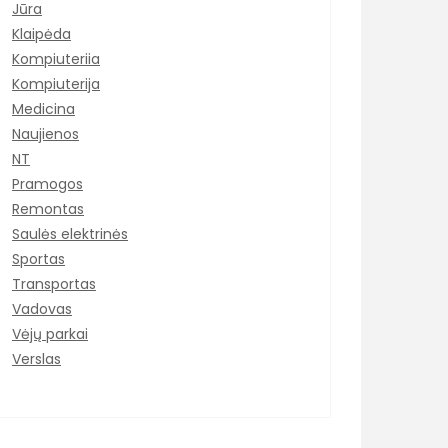
Jūra
Klaipėda
Kompiuteriia
Kompiuterija
Medicina
Naujienos
NT
Pramogos
Remontas
Saulės elektrinės
Sportas
Transportas
Vadovas
Vėjų parkai
Verslas