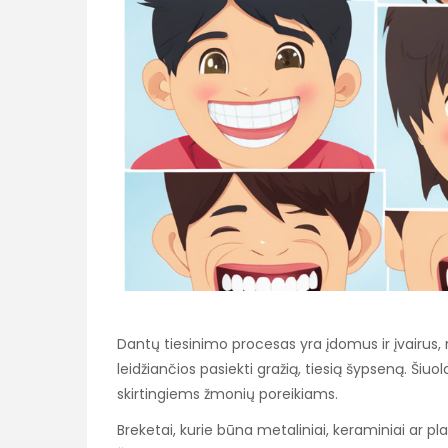
Dantų tiesinimo procesas yra įdomus ir įvairus,
leidžiančios pasiekti gražią, tiesią šypseną. Šiu
skirtingiems žmonių poreikiams.
Breketai, kurie būna metaliniai, keraminiai ar plas