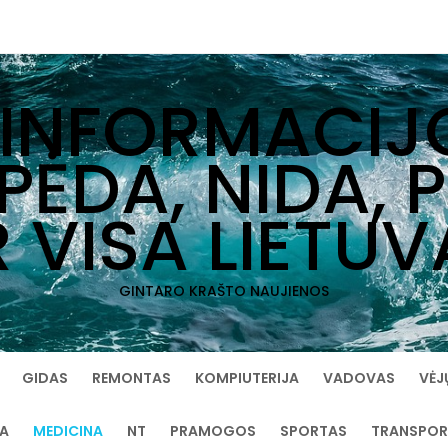
 INFORMACIJ
IPĖDA, NIDA, 
R VISA LIETUV
GINTARO KRAŠTO NAUJIENOS
GIDAS
REMONTAS
KOMPIUTERIJA
VADOVAS
VĖJ
IA
MEDICINA
NT
PRAMOGOS
SPORTAS
TRANSPOR