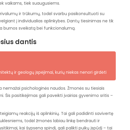
 tiek vaikams, tiek suaugusiems.
rivalumų ir trūkumų, todėl svarbu pasikonsultuoti su
elgiant į individualias aplinkybes. Dantų tiesinimas ne tik
kia burnos sveikatą bei funkcionalumą.
esius dantis
itektų ir geologų įspėjimai, kurių niekas nenori girdėti
ikia nemažai psichologinės naudos. Žmonės su tiesiais
. Šis pasitikėjimas gali paveikti įvairias gyvenimo sritis –
eigiamų reakcijų iš aplinkinių. Tai gali padidinti savivertę
auklesniems, todėl žmonės labiau linkę bendrauti ir
itikimai, kai šypsena spindi, gali palikti puikų įspūdį – tai