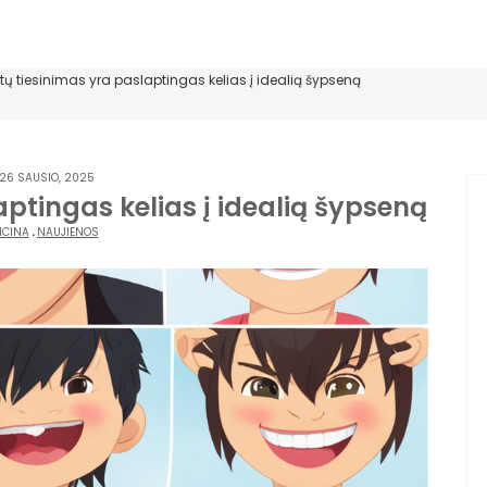
ų tiesinimas yra paslaptingas kelias į idealią šypseną
26 SAUSIO, 2025
ptingas kelias į idealią šypseną
ICINA
.
NAUJIENOS