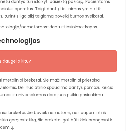
metu dantys turi išlaikyti pasiektą poziciją. Pacientams
nius aparatus. Taigi, dantų tiesinimas yra ne tik
 turintis ilgalaikį teigiamą poveikį burnos sveikatai.
odontologija/nematomos-dantu-tiesinimo-kapos
.
echnologijos
 iš daugelio kitų?
ai metaliniai breketai. Šie maži metaliniai prietaisai
s vielomis. Dėl nuolatinio spaudimo dantys pamažu keičia
vumas ir universalumas daro juos puikiu pasirinkimu
iniai breketai. Jie beveik nematomi, nes pagaminti iš
kia gerą estetiką, šie breketai gali būti kiek brangesni ir
 dėmių.