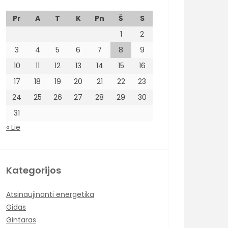
Pr
A
T
K
Pn
Š
S
1
2
3
4
5
6
7
8
9
10
11
12
13
14
15
16
17
18
19
20
21
22
23
24
25
26
27
28
29
30
31
« Lie
Kategorijos
Atsinaujinanti energetika
Gidas
Gintaras