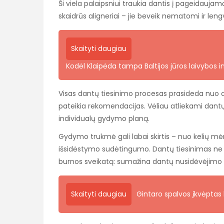
Ši viela palaipsniui traukia dantis į pageidaujam
skaidrūs aligneriai – jie beveik nematomi ir lengv
Skaityti daugiau
Kodėl Klaipėda tampa Baltijos jūros laivybos ino
Visas dantų tiesinimo procesas prasideda nuo ort
pateikia rekomendacijas. Vėliau atliekami dantų
individualų gydymo planą.
Gydymo trukmė gali labai skirtis – nuo kelių mė
išsidėstymo sudėtingumo. Dantų tiesinimas ne ti
burnos sveikatą: sumažina dantų nusidėvėjimo ir
Skaityti daugiau
Gintaro spalvos įkvėptas 