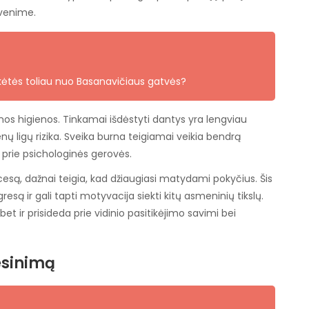
yvenime.
nkėtės toliau nuo Basanavičiaus gatvės?
nos higienos. Tinkamai išdėstyti dantys yra lengviau
ų ligų rizika. Sveika burna teigiamai veikia bendrą
a prie psichologinės gerovės.
ocesą, dažnai teigia, kad džiaugiasi matydami pokyčius. Šis
esą ir gali tapti motyvacija siekti kitų asmeninių tikslų.
bet ir prisideda prie vidinio pasitikėjimo savimi bei
iesinimą