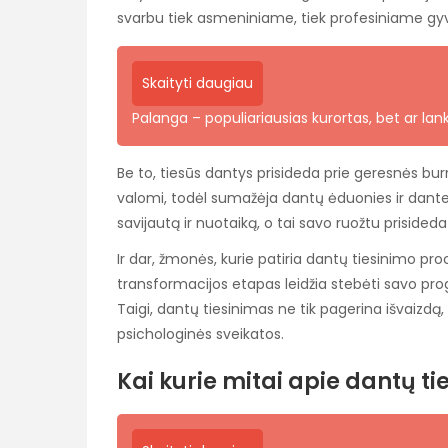
svarbu tiek asmeniniame, tiek profesiniame g
Skaityti daugiau
Palanga – populiariausias kurortas, bet ar la
Be to, tiesūs dantys prisideda prie geresnės bur
valomi, todėl sumažėja dantų ėduonies ir danten
savijautą ir nuotaiką, o tai savo ruožtu prisided
Ir dar, žmonės, kurie patiria dantų tiesinimo pr
transformacijos etapas leidžia stebėti savo progr
Taigi, dantų tiesinimas ne tik pagerina išvaizdą, 
psichologinės sveikatos.
Kai kurie mitai apie dantų t