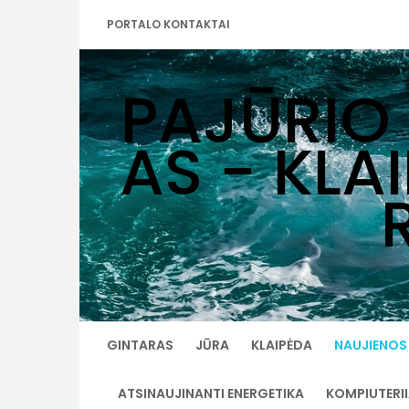
Skip
PORTALO KONTAKTAI
to
content
PAJŪRIO
AS - KLA
GINTARAS
JŪRA
KLAIPĖDA
NAUJIENOS
ATSINAUJINANTI ENERGETIKA
KOMPIUTERI