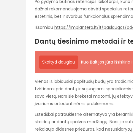
Po gydymo būtinas retencijos laikotarpis, kurio 
dažnai rekomenduojama dėvėti specialius retenci
estetinis, bet ir svarbus funkcionalus sprendimas,
Išsamiau
https://implantera.lt/lt/paslaugos/
Dantų tiesinimo metodai ir t
Skaityti daugiau
Kuo Baltijos jūra išsiskiria
Vienas iš labiausiai paplitusių būdų yra tradicini
tvirtinami prie dantų ir sujungiami specialiomi
savo vietą. Nors šie breketai matomi, jų efekty
įvairioms ortodontinėms problemoms.
Estetiškai patrauklesnė alternatyva yra keramik
skaidrių ar dantų spalvos medžiagų. Nors jie sutei
reikalauja didesnės priežiūros, kad nesusidarytų